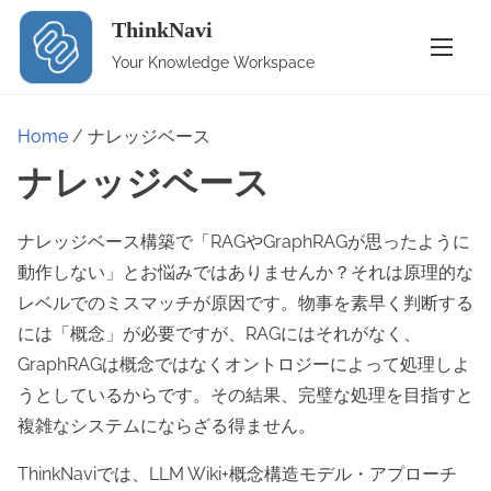
S
ThinkNavi
k
Your Knowledge Workspace
i
p
t
Home
/ ナレッジベース
o
ナレッジベース
c
o
ナレッジベース構築で「RAGやGraphRAGが思ったように
n
動作しない」とお悩みではありませんか？それは原理的な
t
レベルでのミスマッチが原因です。物事を素早く判断する
e
には「概念」が必要ですが、RAGにはそれがなく、
n
GraphRAGは概念ではなくオントロジーによって処理しよ
t
うとしているからです。その結果、完璧な処理を目指すと
複雑なシステムにならざる得ません。
ThinkNaviでは、LLM Wiki+概念構造モデル・アプローチ